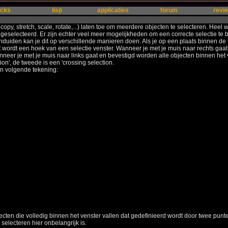
ocks
lisp
applicaties
forum
revi
y, stretch, scale, rotate,...) laten toe om meerdere objecten te selecteren. Heel w
s geselecteerd. Er zijn echter veel meer mogelijkheden om een correcte selectie te
iden kan je dit op verschillende manieren doen. Als je op een plaats binnen de tek
 wordt een hoek van een selectie venster. Wanneer je met je muis naar rechts gaat 
nneer je met je muis naar links gaat en bevestigd worden alle objecten binnen het v
on', de tweede is een 'crossing selection.
an volgende tekening:
jecten die volledig binnen het venster vallen dat gedefinieerd wordt door twee punte
 selecteren hier onbelangrijk is.