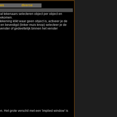
ews
diverse
at tekenaars selecteren object per object en
 bekomen.
ening klikt waar geen object is, activeer je de
en bevestigd (linker muis knop) selecteer je de
enster of gedeeltelijk binnen het venster
n. Het grote verschil met een 'implied window' is