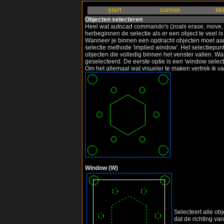
start
cursus
bl
Objecten selecteren
Heel wat autocad commando's (zoals erase, move, cop
herbeginnen de selectie als er een object te veel i
Wanneer je binnen een opdracht objecten moet aandu
selectie methode 'implied window'. Het selectiepunt
objecten die volledig binnen het venster vallen. Wa
geselecteerd. De eerste optie is een 'window selecti
Om het allemaal wat visueler te maken vertrek ik v
Window (W)
Selecteert alle ob
dat de richting van