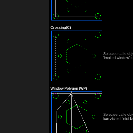
Crossing(C)
Selecteert alle ob
'implied window' is
Window Polygon (WP)
Selecteert alle ob
kan zichzelf niet k