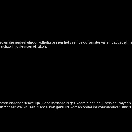
jecten die gedeeltelijk of volledig binnen het veelhoekig venster vallen dat gedefi
ichzelf niet kruisen of raken.
jecten onder de 'fence' lijn. Deze methode is gelijkaardig aan de 'Crossing Polygon'
 kan zichzelf wel kruisen. 'Fence' kan gebruikt worden onder de commando's 'Trim', 'E