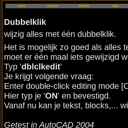
start
cursus
blocks
lisp
Dubbelklik
wijzig alles met één dubbelklik.
Het is mogelijk zo goed als alles 
moet er één maal iets gewijzigd w
Typ '
dblclkedit
'
Je krijgt volgende vraag:
Enter double-click editing mode
Hier typ je '
ON
' en bevestigd.
Vanaf nu kan je tekst, blocks,... w
Getest in AutoCAD 2004