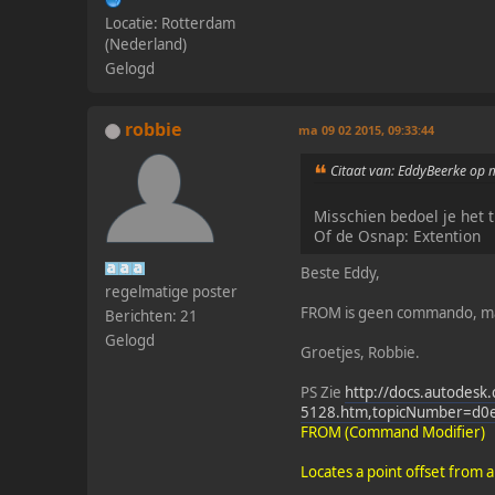
Locatie: Rotterdam
(Nederland)
Gelogd
robbie
ma 09 02 2015, 09:33:44
Citaat van: EddyBeerke op 
Misschien bedoel je het
Of de Osnap: Extention
Beste Eddy,
regelmatige poster
FROM is geen commando, m
Berichten: 21
Gelogd
Groetjes, Robbie.
PS Zie
http://docs.autode
5128.htm,topicNumber=d0
FROM (Command Modifier)
Locates a point offset from 