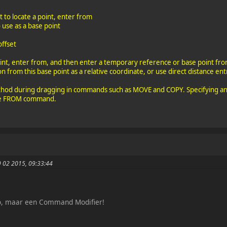
to locate a point, enter from
o use as a base point
offset
oint, enter from, and then enter a temporary reference or base point from
on from this base point as a relative coordinate, or use direct distance ent
hod during dragging in commands such as MOVE and COPY. Specifying an 
 the FROM command.
9 02 2015, 09:33:44
, maar een Command Modifier!