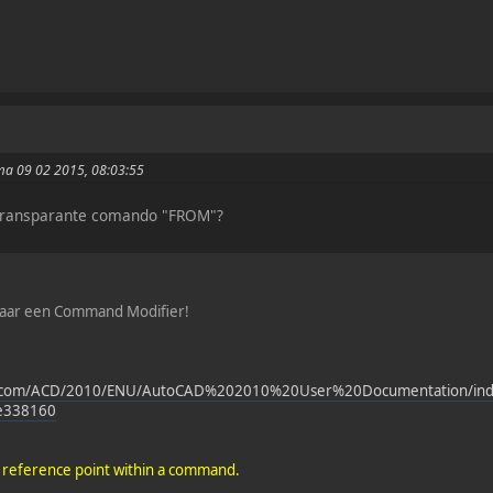
ma 09 02 2015, 08:03:55
 transparante comando "FROM"?
aar een Command Modifier!
sk.com/ACD/2010/ENU/AutoCAD%202010%20User%20Documentation/inde
e338160
a reference point within a command.