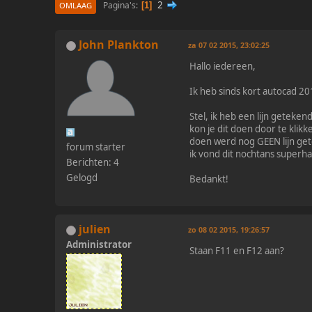
2
Pagina's
1
OMLAAG
John Plankton
za 07 02 2015, 23:02:25
Hallo iedereen,
Ik heb sinds kort autocad 201
Stel, ik heb een lijn geteke
kon je dit doen door te klikk
doen werd nog GEEN lijn get
forum starter
ik vond dit nochtans superhan
Berichten: 4
Gelogd
Bedankt!
julien
zo 08 02 2015, 19:26:57
Administrator
Staan F11 en F12 aan?