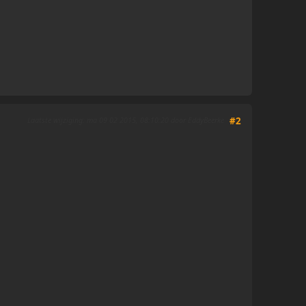
Laatste wijziging
: ma 09 02 2015, 08:10:20 door EddyBeerke
#2