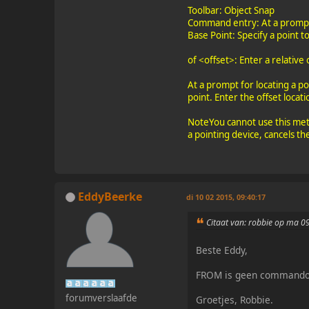
Toolbar: Object Snap
Command entry: At a prompt 
Base Point: Specify a point t
of <offset>: Enter a relative 
At a prompt for locating a p
point. Enter the offset locati
NoteYou cannot use this met
a pointing device, cancels
EddyBeerke
di 10 02 2015, 09:40:17
Citaat van: robbie op ma 0
Beste Eddy,
FROM is geen commando
forumverslaafde
Groetjes, Robbie.