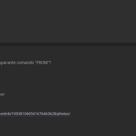
ansparante comando "FROM"?
ker
contrib/109381066561676463628/photos/