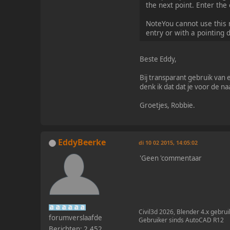
the next point. Enter the 
NoteYou cannot use this
entry or with a pointin
Beste Eddy,
Bij transparant gebruik va
denk ik dat dat je voor de
Groetjes, Robbie.
EddyBeerke
di 10 02 2015, 14:05:02
'Geen 'commentaar
Civil3d 2026, Blender 4.x gebrui
forumverslaafde
Gebruiker sinds AutoCAD R12
Berichten: 2.452