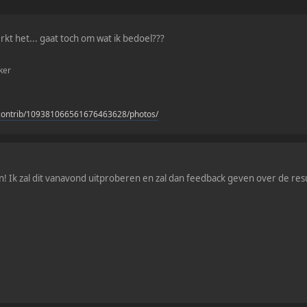
werkt het... gaat toch om wat ik bedoel???
ker
contrib/109381066561676463628/photos/
 Ik zal dit vanavond uitproberen en zal dan feedback geven over de res