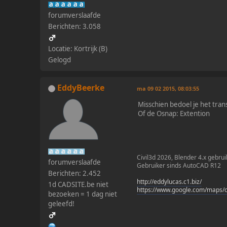
forumverslaafde
Berichten: 3.058
Locatie: Kortrijk (B)
Gelogd
EddyBeerke
ma 09 02 2015, 08:03:55
Misschien bedoel je het tr
Of de Osnap: Extention
Civil3d 2026, Blender 4.x gebrui
forumverslaafde
Gebruiker sinds AutoCAD R12
Berichten: 2.452
http://eddylucas.c1.biz/
1d CADSITE.be niet
https://www.google.com/maps/
bezoeken = 1 dag niet
geleefd!