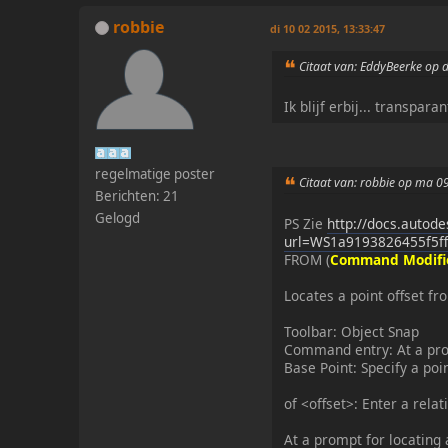
robbie
di 10 02 2015, 13:33:47
Citaat van: EddyBeerke op 
Ik blijf erbij... transpar
regelmatige poster
Citaat van: robbie op ma 0
Berichten: 21
Gelogd
PS Zie
http://docs.auto
url=WS1a9193826455f5f
FROM (
Command Modifi
Locates a point offset f
Toolbar: Object Snap
Command entry: At a prom
Base Point: Specify a poi
of <offset>: Enter a relat
At a prompt for locating 