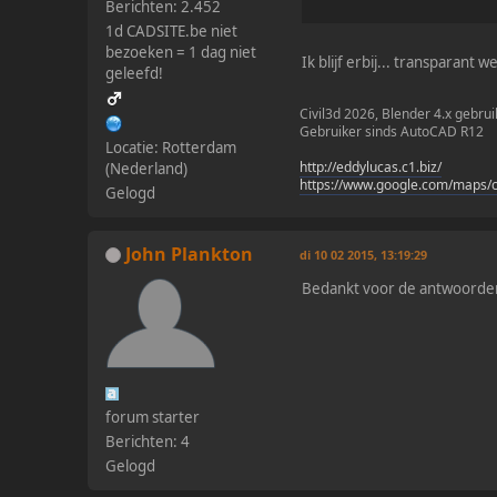
Berichten: 2.452
1d CADSITE.be niet
bezoeken = 1 dag niet
Ik blijf erbij... transparant 
geleefd!
Civil3d 2026, Blender 4.x gebrui
Gebruiker sinds AutoCAD R12
Locatie: Rotterdam
http://eddylucas.c1.biz/
(Nederland)
https://www.google.com/maps/
Gelogd
John Plankton
di 10 02 2015, 13:19:29
Bedankt voor de antwoorden!
forum starter
Berichten: 4
Gelogd