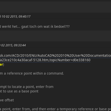
di 10 02 2015, 09:40:17
ant werkt het... gaat toch om wat ik bedoel???
9 02 2015, 09:33:44
desk.com/ACD/2010/ENU/AutoCAD%202010%20User%20Documentation
fa23ce210c4a30acaf-5128.htm,topicNumber=d0e338160
er
)
rom a reference point within a command.
pt to locate a point, enter from
nt to use as a base point
ive offset
a point, enter from, and then enter a temporary reference or base po