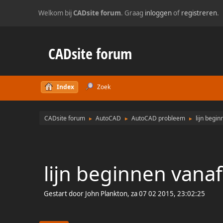
Welkom bij
CADsite forum
. Graag
inloggen
of
registreren
.
CADsite forum
Index
Zoek
CADsite forum
AutoCAD
AutoCAD probleem
lijn begin
►
►
►
lijn beginnen vanaf
Gestart door John Plankton, za 07 02 2015, 23:02:25