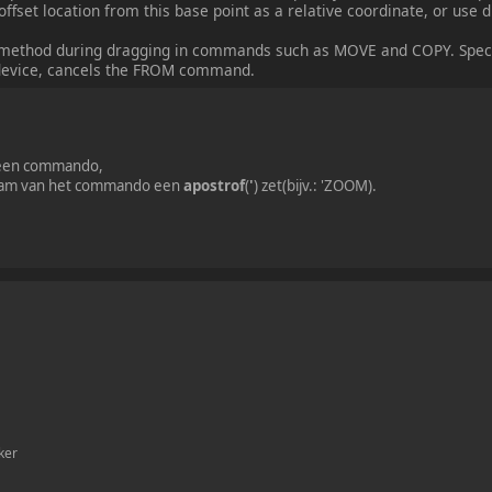
offset location from this base point as a relative coordinate, or use d
 method during dragging in commands such as MOVE and COPY. Specif
g device, cancels the FROM command.
n een commando,
 naam van het commando een
apostrof
(
'
) zet(bijv.: 'ZOOM).
ker