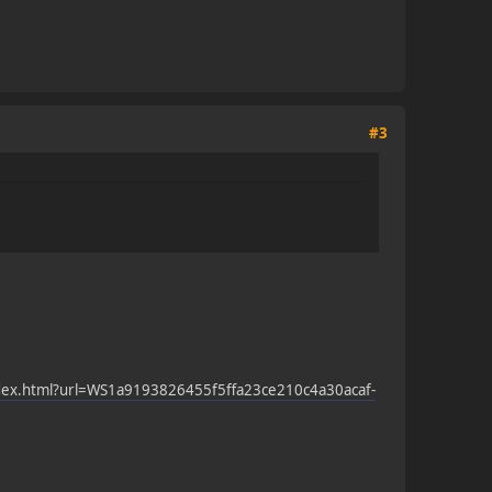
#3
x.html?url=WS1a9193826455f5ffa23ce210c4a30acaf-