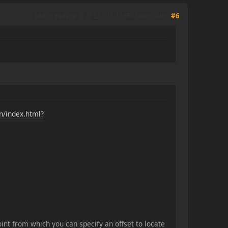
Laatste wijziging
: di 10 02 2015, 13:44:11 door robbie
#6
/index.html?
int from which you can specify an offset to locate