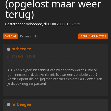
(opgelost maar weer
terug)
Gestart door mrbeegee, di 12 08 2008, 13:23:35
Pagina's
1
OMLAAG
GEBRUIKERSACTIES
mrbeegee
di 12 08 2008, 13:23:35
Laatste wijziging
: wo 05 06 2013, 14:32:26 door mrbeegee
Als ik een hyperlink aanklikt van bv een foto wordt Autocad
geminimaliseerd; dat wil ik niet. Is daar een variabele voor?
Verder opent die de .jpg met internet explorer als viewer. Kan
je dit ook nog aanpassen?
mrbeegee