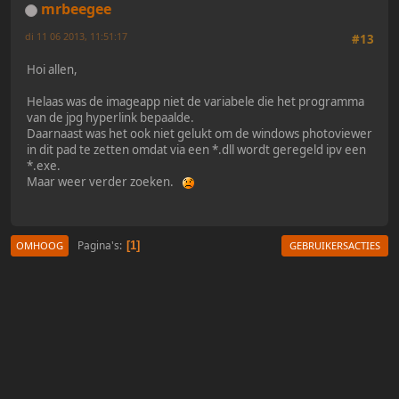
mrbeegee
di 11 06 2013, 11:51:17
#13
Hoi allen,
Helaas was de imageapp niet de variabele die het programma
van de jpg hyperlink bepaalde.
Daarnaast was het ook niet gelukt om de windows photoviewer
in dit pad te zetten omdat via een *.dll wordt geregeld ipv een
*.exe.
Maar weer verder zoeken.
Pagina's
1
OMHOOG
GEBRUIKERSACTIES