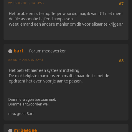
wo 05 06 2013, 14:31:53
#7
Het probleem is terug. Tegenwoordig mag ik van ICT niet meer
de file associatie blijfend aanpassen.
Weet iemand een andere manier om dit voor elkaar te krijgen?
bart
Forum medewerker
do 06 06 2013, 07:32:31
#8
Het betreft hier een systeem instelling
De makkelijkste manier is een mailtje naar de itc met de
opdracht het even voor je aan te passen.
Domme vragen bestaan niet.
Domme antwoorden wel.
m.vr. groet Bart
mrbeegee