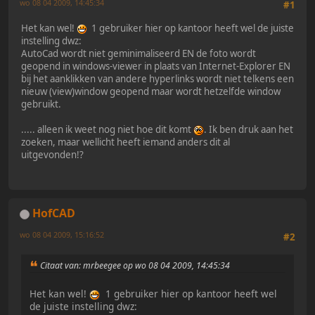
wo 08 04 2009, 14:45:34
#1
Het kan wel!
1 gebruiker hier op kantoor heeft wel de juiste
instelling dwz:
AutoCad wordt niet geminimaliseerd EN de foto wordt
geopend in windows-viewer in plaats van Internet-Explorer EN
bij het aanklikken van andere hyperlinks wordt niet telkens een
nieuw (view)window geopend maar wordt hetzelfde window
gebruikt.
..... alleen ik weet nog niet hoe dit komt
. Ik ben druk aan het
zoeken, maar wellicht heeft iemand anders dit al
uitgevonden!?
HofCAD
wo 08 04 2009, 15:16:52
#2
Citaat van: mrbeegee op wo 08 04 2009, 14:45:34
Het kan wel!
1 gebruiker hier op kantoor heeft wel
de juiste instelling dwz: