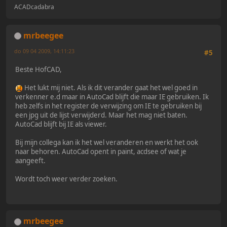
ACADcadabra
mrbeegee
do 09 04 2009, 14:11:23
#5
Beste HofCAD,
Het lukt mij niet. Als ik dit verander gaat het wel goed in
verkenner e.d maar in AutoCad blijft die maar IE gebruiken. Ik
heb zelfs in het register de verwijzing om IE te gebruiken bij
een jpg uit de lijst verwijderd. Maar het mag niet baten.
AutoCad blijft bij IE als viewer.
Bij mijn collega kan ik het wel veranderen en werkt het ook
naar behoren. AutoCad opent in paint, acdsee of wat je
aangeeft.
Wordt toch weer verder zoeken.
mrbeegee