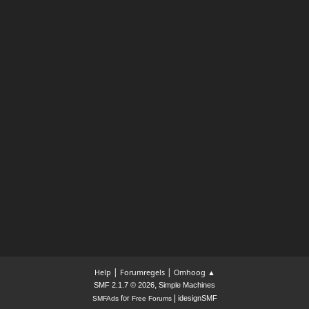
|
|
Help
Forumregels
Omhoog ▲
,
SMF 2.1.7 © 2026
Simple Machines
|
for
idesignSMF
SMFAds
Free Forums