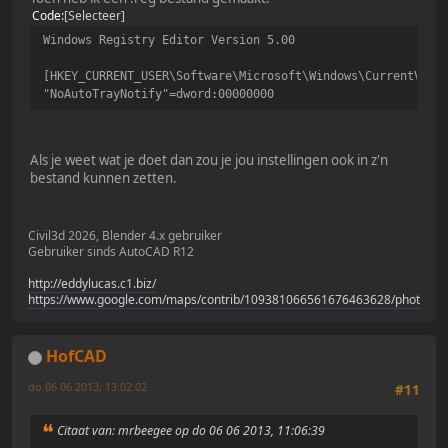
Code
Selecteer
Windows Registry Editor Version 5.00
[HKEY_CURRENT_USER\Software\Microsoft\Windows\CurrentVers
"NoAutoTrayNotify"=dword:00000000
Als je weet wat je doet dan zou je jou instellingen ook in z'n
bestand kunnen zetten.
Civil3d 2026, Blender 4.x gebruiker
Gebruiker sinds AutoCAD R12
http://eddylucas.c1.biz/
https://www.google.com/maps/contrib/109381066561676463628/photos/
HofCAD
do 06 06 2013, 13:02:02
#11
Citaat van: mrbeegee op do 06 06 2013, 11:06:39