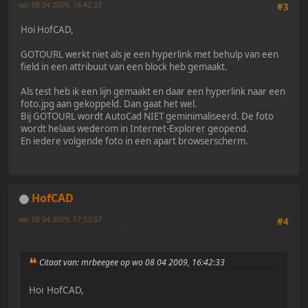
wo 08 04 2009, 16:42:33
#3
Hoi HofCAD,
GOTOURL werkt niet als je een hyperlink met behulp van een
field in een attribuut van een block heb gemaakt.
Als test heb ik een lijn gemaakt en daar een hyperlink naar een
foto.jpg aan gekoppeld. Dan gaat het wel.
Bij GOTOURL wordt AutoCad NIET geminimaliseerd. De foto
wordt helaas wederom in Internet-Explorer geopend.
En iedere volgende foto in een apart browserscherm.
HofCAD
wo 08 04 2009, 17:33:57
#4
Laatste wijziging
: wo 08 04 2009, 17:56:01 door HofCAD
Citaat van: mrbeegee op wo 08 04 2009, 16:42:33
Hoi HofCAD,