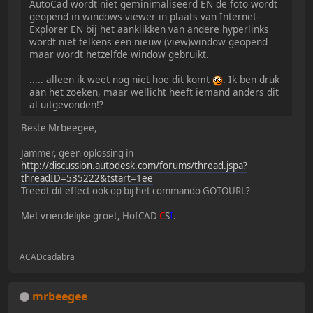
AutoCad wordt niet geminimaliseerd EN de foto wordt
geopend in windows-viewer in plaats van Internet-
Explorer EN bij het aanklikken van andere hyperlinks
wordt niet telkens een nieuw (view)window geopend
maar wordt hetzelfde window gebruikt.
..... alleen ik weet nog niet hoe dit komt
. Ik ben druk
aan het zoeken, maar wellicht heeft iemand anders dit
al uitgevonden!?
Beste Mrbeegee,
Jammer, geen oplossing in
http://discussion.autodesk.com/forums/thread.jspa?
threadID=535222&tstart=1ee
Treedt dit effect ook op bij het commando GOTOURL?
Met vriendelijke groet, HofCAD
C
S
I
.
ACADcadabra
mrbeegee