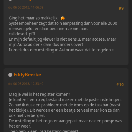
do 06 06 2013, 11:06:39
#9
Ging het maar zo makkelijk!
Systeembeheer zegt dat zo'n aanpassing dan voor alle 2000
mensen geldt en daar beginnen ze niet aan.
call closed. pfff
En mijn default jpg viewer is niet eens IE maar acdsee. Maar
mijn Autocad denk daar dus anders over!
Ik zoek dus een instelling in Autocad waar dat te regelen is.
EddyBeerke
do 06 06 2013, 12:33:40
#10
Mag je wel in het register komen?
Je kunt zelf een .reg bestand maken met de juiste instellingen.
Zo had ik dus een probleem met de icons op de taskbar (naast
het klokje). Dit werden er een beetje te veel maar kon ze dan
ook niet verbergen.
De instelling in het register aangepast maar na een poosje was
het er weer.
Toen heb ik een .reg bestand gemaakt: