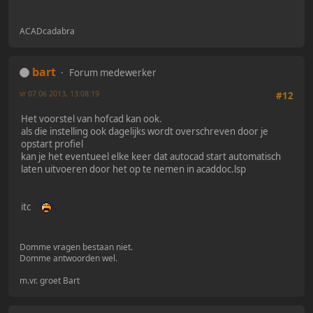
ACADcadabra
bart
Forum medewerker
vr 07 06 2013, 13:08:19
#12
Het voorstel van hofcad kan ook.
als die instelling ook dagelijks wordt overschreven door je
opstart profiel
kan je het eventueel elke keer dat autocad start automatisch
laten uitvoeren door het op te nemen in acaddoc.lsp
itc
Domme vragen bestaan niet.
Domme antwoorden wel.
m.vr. groet Bart