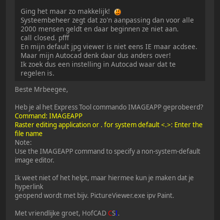
Ging het maar zo makkelijk!
Systeembeheer zegt dat zo'n aanpassing dan voor alle
2000 mensen geldt en daar beginnen ze niet aan.
call closed. pfff
En mijn default jpg viewer is niet eens IE maar acdsee.
Maar mijn Autocad denk daar dus anders over!
Ik zoek dus een instelling in Autocad waar dat te
regelen is.
Beste Mrbeegee,
Heb je al het Express Tool commando IMAGEAPP geprobeerd?
Command: IMAGEAPP
Raster editing application or . for system default <.>: Enter the
file name
Note:
Use the IMAGEAPP command to specify a non-system-default
image editor.
Ik weet niet of het helpt, maar hiermee kun je maken dat je
hyperlink
geopend wordt met bijv. PictureViewer.exe ipv Paint.
Met vriendlijke groet, HofCAD
C
S
I
.