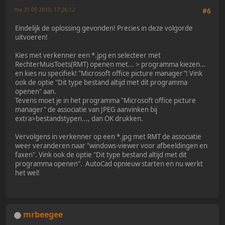
ma 31 05 2010, 17:26:12
#6
Eindelijk de oplossing gevonden! Precies in deze volgorde
uitvoeren!
Kies met verkenner een *.jpg en selecteer met
RechterMuisToets(RMT) openen met... > programma kiezen...
en kies nu specifiek! "Microsoft office picture manager"! Vink
ook de optie "Dit type bestand altijd met dit programma
openen" aan.
Tevens moet je in het programma "Microsoft office picture
manager" de associatie van JPEG aanvinken bij
extra>bestandstypen..., dan OK drukken.
Vervolgens in verkenner op een *.jpg met RMT de associatie
weer veranderen naar "windows-viewer voor afbeeldingen en
faxen". Vink ook de optie "Dit type bestand altijd met dit
programma openen". AutoCad opnieuw starten en nu werkt
het wel!
mrbeegee