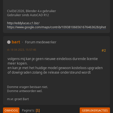
Civil3d 2026, Blender 4.x gebruiker
Gebruiker sinds AutoCAD R12
http://eddylucas.c1.biz/
https://www.google.com/maps/contrib/109381066561676463628/photos/
bart
Forum medewerker
di 18 04 2023, 15:57:46
#2
volgens mij kan je geen nieuwe eindeloos durende licentie
meer kopen.
en kan je met het huidige model gewoon kosteloos upgraden
of downgraden zolang de release ondersteund wordt
Domme vragen bestaan niet.
Domme antwoorden wel.
m.vr. groet Bart
Pagina's
1
OMHOOG
GEBRUIKERSACTIES