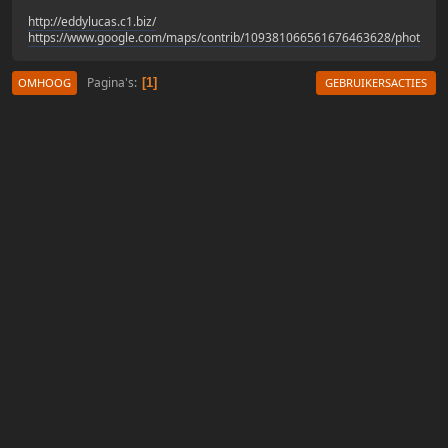
http://eddylucas.c1.biz/
https://www.google.com/maps/contrib/109381066561676463628/photos/
Pagina's
1
OMHOOG
GEBRUIKERSACTIES