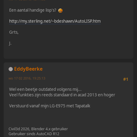
Een aantal handige lisp's?
http://my.sterling.net/~bdeshawn/AutoLISP.htm
Grts,
J.
EddyBeerke
wo 17 02 2016, 19:25:13
#1
Wel een beetje outdated volgens mij...
Veel funkties zijn reeds standaard in acad 2013 en hoger
Verstuurd vanaf mijn LG-E975 met Tapatalk
Civil3d 2026, Blender 4.x gebruiker
Gebruiker sinds AutoCAD R12