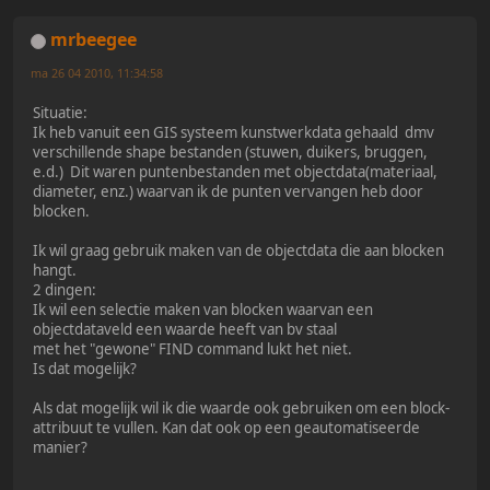
mrbeegee
ma 26 04 2010, 11:34:58
Situatie:
Ik heb vanuit een GIS systeem kunstwerkdata gehaald dmv
verschillende shape bestanden (stuwen, duikers, bruggen,
e.d.) Dit waren puntenbestanden met objectdata(materiaal,
diameter, enz.) waarvan ik de punten vervangen heb door
blocken.
Ik wil graag gebruik maken van de objectdata die aan blocken
hangt.
2 dingen:
Ik wil een selectie maken van blocken waarvan een
objectdataveld een waarde heeft van bv staal
met het "gewone" FIND command lukt het niet.
Is dat mogelijk?
Als dat mogelijk wil ik die waarde ook gebruiken om een block-
attribuut te vullen. Kan dat ook op een geautomatiseerde
manier?