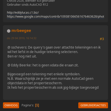
Civil3d 2026, Blender 4.x gebruiker
Gebruiker sinds AutoCAD R12
http://eddylucas.c1.biz/
https://www.google.com/maps/contrib/109381066561676463628/photos/
mrbeegee
do 29 04 2010, 16:14:32
#3
@ sschevers: De query's gaan over attachte tekeningen en ik
wil het liefst in de huidige tekening selecteren.
Ben er nog niet uit.
@ Eddy Beerke: het is geen xdata die eraan zit.
Bijgevoegd een tekening met enkele symbolen.
N.B. Waarschijnlijk zie je met een normale AutoCad geen
objectdata in het propertiesscherm.
Ik heb het propertiesscherm als ook jpg-bijlage toegevoegd
Pagina's
1
OMHOOG
GEBRUIKERSACTIES