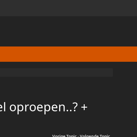
l oproepen..? +
Vorige Topic
-
Volgende Topic