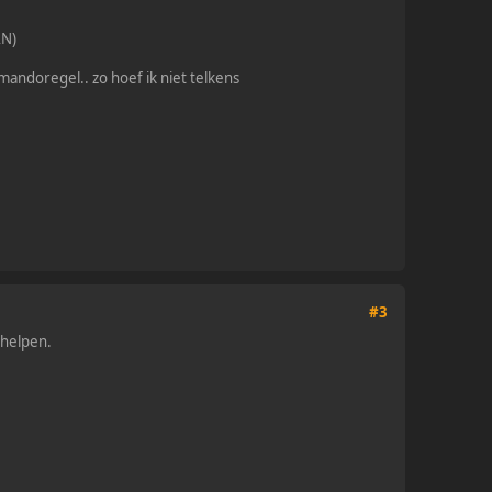
AN)
ndoregel.. zo hoef ik niet telkens
#3
 helpen.