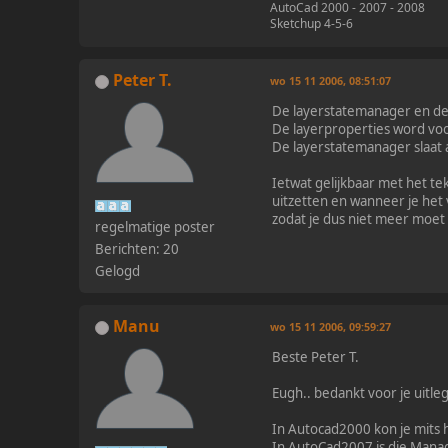
AutoCad 2000 - 2007 - 2008
Sketchup 4-5-6
Peter T.
wo 15 11 2006, 08:51:07
De layerstatemanager en de 
De layerproperties word voor
De layerstatemanager slaat a
Ietwat gelijkbaar met het te
uitzetten en wanneer je het v
zodat je dus niet meer moet 
regelmatige poster
Berichten: 20
Gelogd
Manu
wo 15 11 2006, 09:59:27
Beste Peter T.
Eugh.. bedankt voor je uitleg
In Autocad2000 kon je mit
In
AutoCad2007
is die Manag