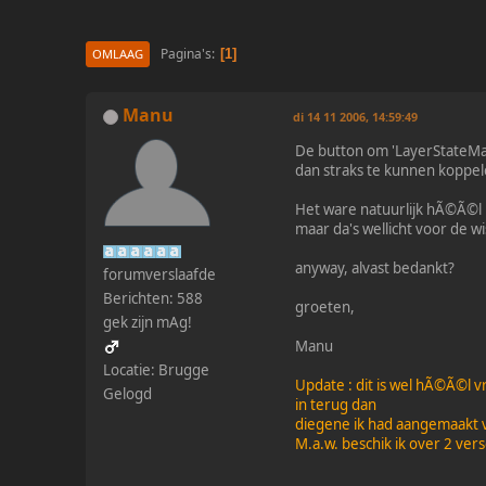
Pagina's
1
OMLAAG
Manu
di 14 11 2006, 14:59:49
De button om 'LayerStateMan
dan straks te kunnen koppel
Het ware natuurlijk hÃ©Ã©l m
maar da's wellicht voor de w
anyway, alvast bedankt?
forumverslaafde
Berichten: 588
groeten,
gek zijn mAg!
Manu
Locatie: Brugge
Update : dit is wel hÃ©Ã©l 
Gelogd
in terug dan
diegene ik had aangemaakt v
M.a.w. beschik ik over 2 ve