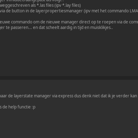
ggeschreven als *.las files (ipv *.lay files)
p via de button in de layerpropertiesmanager (ipv met het commando LM
nieuwe commando om de nieuwe manager direct op te roepen via de comma
 te passeren... en dat scheelt aardig in tijd en muisklikjes..
aar de layerstate manager via express dus denk niet dat ik je verder kan
s de help functie :p