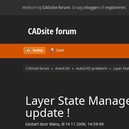
Welkom bij
CADsite forum
. Graag
inloggen
of
registreren
.
CADsite forum
Index
Zoek
CADsite forum
AutoCAD
AutoCAD probleem
Layer Sta
►
►
►
Layer State Manag
update !
Gestart door Manu, di 14 11 2006, 14:59:49