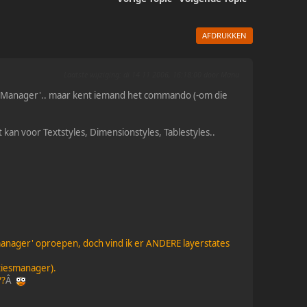
AFDRUKKEN
Laatste wijziging
: di 14 11 2006, 16:18:00 door Manu
iesManager'.. maar kent iemand het commando (-om die
kan voor Textstyles, Dimensionstyles, Tablestyles..
manager' oproepen, doch vind ik er ANDERE layerstates
tiesmanager).
??
Â