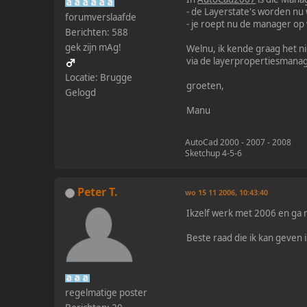
- de Layerstate's worden nu we
forumverslaafde
- je roept nu de manager o
Berichten: 588
gek zijn mAg!
Welnu, ik kende graag het 
via de layerpropertiesmanager
Locatie: Brugge
groeten,
Gelogd
Manu
AutoCad 2000 - 2007 - 2008
Sketchup 4-5-6
Peter T.
wo 15 11 2006, 10:43:40
Ikzelf werk met 2006 en ga n
Beste raad die ik kan geven i
regelmatige poster