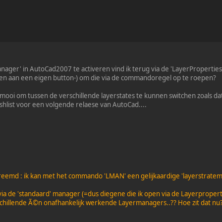
ager' in AutoCad2007 te activeren vind ik terug via de 'LayerPropert
en aan een eigen button-) om die via de commandoregel op te roepen?
ooi om tussen de verschillende layerstates te kunnen switchen zoals dat 
ishlist voor een volgende relaese van AutoCad....
vreemd : ik kan met het commando 'LMAN' een gelijkaardige 'layerstrate
ia de 'standaard' manager (=dus diegene die ik open via de Layerproper
rschillende Ã©n onafhankelijk werkende Layermanagers..?? Hoe zit dat nu