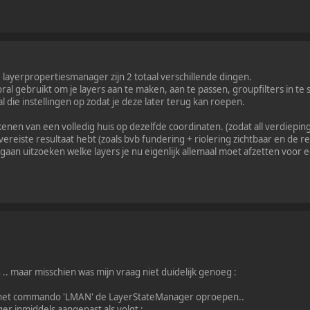
layerpropertiesmanager zijn 2 totaal verschillende dingen.
al gebruikt om je layers aan te maken, aan te passen, groupfilters in te 
l die instellingen op zodat je deze later terug kan roepen.
kenen van een volledig huis op dezelfde coordinaten. (zodat all verdiepi
ereiste resultaat hebt (zoals bvb fundering + riolering zichtbaar en de re
gaan uitzoeken welke layers je nu eigenlijk allemaal moet afzetten voor 
 .. maar misschien was mijn vraag niet duidelijk genoeg :
s het commando 'LMAN' de LayerStateManager oproepen..
er inmiddels aangepast als volgt :