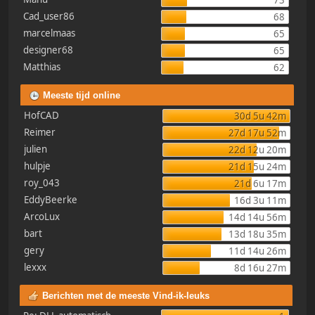
73
Cad_user86
68
marcelmaas
65
designer68
65
Matthias
62
Meeste tijd online
HofCAD
30d 5u 42m
Reimer
27d 17u 52m
julien
22d 12u 20m
hulpje
21d 15u 24m
roy_043
21d 6u 17m
EddyBeerke
16d 3u 11m
ArcoLux
14d 14u 56m
bart
13d 18u 35m
gery
11d 14u 26m
lexxx
8d 16u 27m
Berichten met de meeste Vind-ik-leuks