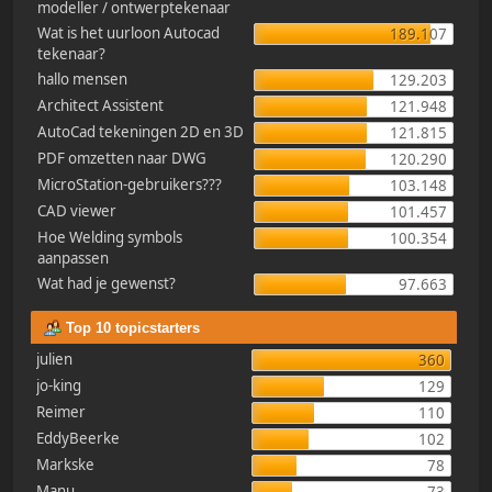
modeller / ontwerptekenaar
Wat is het uurloon Autocad
189.107
tekenaar?
hallo mensen
129.203
Architect Assistent
121.948
AutoCad tekeningen 2D en 3D
121.815
PDF omzetten naar DWG
120.290
MicroStation-gebruikers???
103.148
CAD viewer
101.457
Hoe Welding symbols
100.354
aanpassen
Wat had je gewenst?
97.663
Top 10 topicstarters
julien
360
jo-king
129
Reimer
110
EddyBeerke
102
Markske
78
Manu