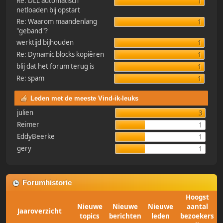
Re: DLL automatisch
1
netloaden bij opstart
Re: Waarom maandenlang
1
"geband"?
werktijd bijhouden
1
Re: Dynamic blocks kopiëren
1
blij dat het forum terug is
1
Re: spam
1
Leden met de meeste Vind-ik-leuks
julien
3
Reimer
1
EddyBeerke
1
gery
1
Forumhistorie
Hoogst
Nieuwe
Nieuwe
Nieuwe
aantal
Jaaroverzicht
topics
berichten
leden
bezoekers