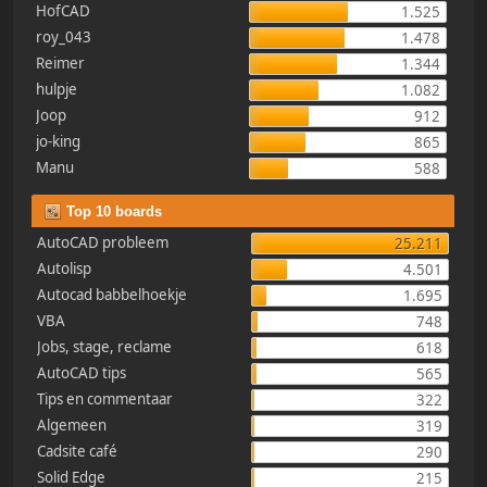
HofCAD
1.525
roy_043
1.478
Reimer
1.344
hulpje
1.082
Joop
912
jo-king
865
Manu
588
Top 10 boards
AutoCAD probleem
25.211
Autolisp
4.501
Autocad babbelhoekje
1.695
VBA
748
Jobs, stage, reclame
618
AutoCAD tips
565
Tips en commentaar
322
Algemeen
319
Cadsite café
290
Solid Edge
215