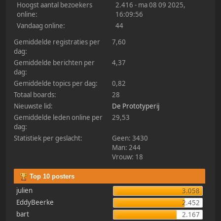
Hoogst aantal bezoekers
2.416 - ma 08 09 2025,
online:
16:09:56
Vandaag online:
44
Gemiddelde registraties per
7,60
dag:
Gemiddelde berichten per
4,37
dag:
Gemiddelde topics per dag:
0,82
Totaal boards:
28
Nieuwste lid:
De Prototyperij
Gemiddelde leden online per
29,53
dag:
Statistiek per geslacht:
Geen: 3430
Man: 244
Vrouw: 18
Top 10 posters
julien
3.058
EddyBeerke
2.452
bart
2.167