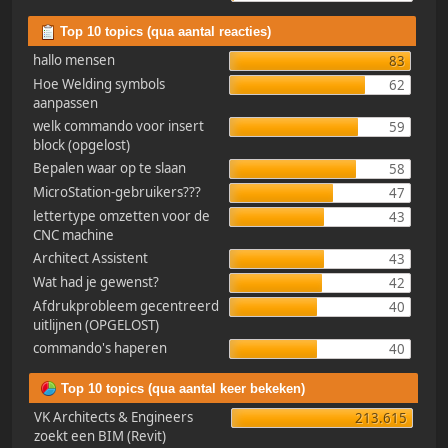
Top 10 topics (qua aantal reacties)
hallo mensen
83
Hoe Welding symbols
62
aanpassen
welk commando voor insert
59
block (opgelost)
Bepalen waar op te slaan
58
MicroStation-gebruikers???
47
lettertype omzetten voor de
43
CNC machine
Architect Assistent
43
Wat had je gewenst?
42
Afdrukprobleem gecentreerd
40
uitlijnen (OPGELOST)
commando's haperen
40
Top 10 topics (qua aantal keer bekeken)
VK Architects & Engineers
213.615
zoekt een BIM (Revit)