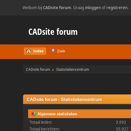
Welkom bij
CADsite forum
. Graag
inloggen
of
registreren
.
CADsite forum
Index
Zoek
CADsite forum
Statistiekencentrum
►
CADsite forum - Statistiekencentrum
Algemene statistieken
Totaal leden:
3.692
Totaal berichten:
35.927