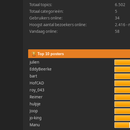
Totaal topics:
6.502
Totaal categorieën:
5
Gebruikers online:
34
Hoogst aantal bezoekers online:
2.416 -
Vandaag online:
58
Top 10 posters
julien
EddyBeerke
bart
HofCAD
roy_043
Reimer
hulpje
Joop
jo-king
Manu