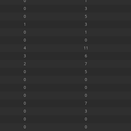
0
1
0
3
0
5
1
3
0
1
0
0
4
11
3
6
2
7
0
5
0
0
0
0
0
0
0
7
0
3
0
0
0
0