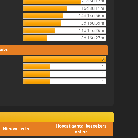
21d 6u 17m
16d 3u 11m
14d 14u 56m
13d 18u 35m
11d 14u 26m
8d 16u 27m
euks
3
1
1
1
Hoogst aantal bezoekers
Nieuwe leden
online