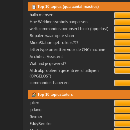
Top 10 topics (qua aantal reacties)
hallo mensen
Hoe Welding symbols aanpassen
welk commando voor insert block (opgelost)
Bepalen waar op te slaan
MicroStation-gebruikers???
lettertype omzetten voor de CNC machine
Architect Assistent
Wat had je gewenst?
Afdrukprobleem gecentreerd uitlijnen
(OPGELOST)
commando's haperen
Top 10 topicstarters
julien
jo-king
Reimer
EddyBeerke