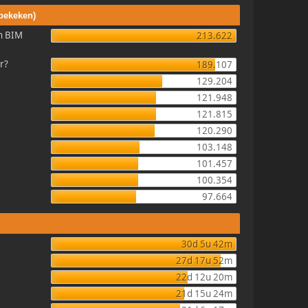
 bekeken)
en BIM
213.622
r?
189.107
129.204
121.948
121.815
120.290
103.148
101.457
100.354
97.664
30d 5u 42m
27d 17u 52m
22d 12u 20m
21d 15u 24m