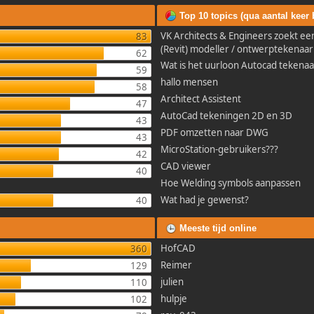
Top 10 topics (qua aantal keer
VK Architects & Engineers zoekt e
83
(Revit) modeller / ontwerptekenaar
62
Wat is het uurloon Autocad tekenaa
59
hallo mensen
58
Architect Assistent
47
AutoCad tekeningen 2D en 3D
43
PDF omzetten naar DWG
43
MicroStation-gebruikers???
42
CAD viewer
40
Hoe Welding symbols aanpassen
Wat had je gewenst?
40
Meeste tijd online
HofCAD
360
Reimer
129
julien
110
hulpje
102