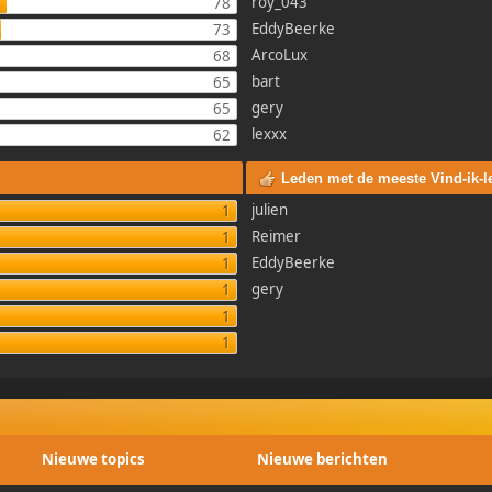
roy_043
78
EddyBeerke
73
ArcoLux
68
bart
65
gery
65
lexxx
62
Leden met de meeste Vind-ik-l
julien
1
Reimer
1
EddyBeerke
1
gery
1
1
1
Nieuwe topics
Nieuwe berichten