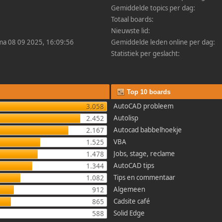
Gemiddelde topics per dag:
Totaal boards:
Nieuwste lid:
 ma 08 09 2025, 16:09:56
Gemiddelde leden online per dag:
Statistiek per geslacht:
Top 10 boards
AutoCAD probleem
3.058
Autolisp
2.452
Autocad babbelhoekje
2.167
VBA
1.525
Jobs, stage, reclame
1.478
AutoCAD tips
1.344
Tips en commentaar
1.082
Algemeen
912
Cadsite café
865
Solid Edge
588