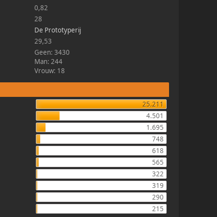
0,82
28
De Prototyperij
29,53
Geen: 3430
Man: 244
Vrouw: 18
25.211
4.501
1.695
748
618
565
322
319
290
215