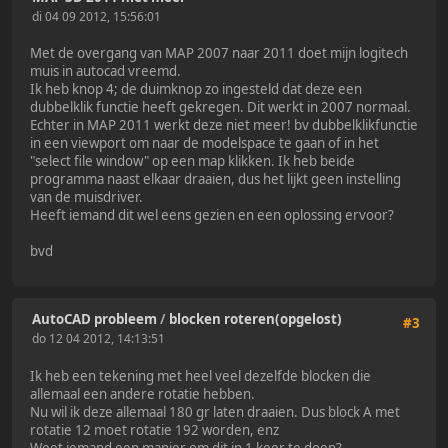
di 04 09 2012, 15:56:01
Met de overgang van MAP 2007 naar 2011 doet mijn logitech
muis in autocad vreemd.
Ik heb knop 4; de duimknop zo ingesteld dat deze een
dubbelklik functie heeft gekregen. Dit werkt in 2007 normaal.
Echter in MAP 2011 werkt deze niet meer! bv dubbelklikfunctie
in een viewport om naar de modelspace te gaan of in het
"select file window" op een map klikken. Ik heb beide
programma naast elkaar draaien, dus het lijkt geen instelling
van de muisdriver.
Heeft iemand dit wel eens gezien en een oplossing ervoor?
bvd
AutoCAD probleem
/
blocken roteren(opgelost)
#3
do 12 04 2012, 14:13:51
Ik heb een tekening met heel veel dezelfde blocken die
allemaal een andere rotatie hebben.
Nu wil ik deze allemaal 180 gr laten draaien. Dus block A met
rotatie 12 moet rotatie 192 worden, enz
Weet iemand een manier om dit in 1 keer te doen?