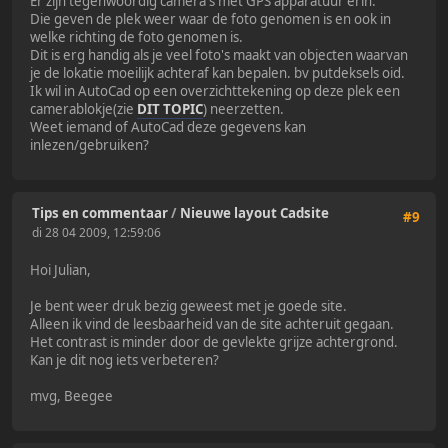
Er zijn tegenwoordig camera's met GPS apparatuur erin.
Die geven de plek weer waar de foto genomen is en ook in
welke richting de foto genomen is.
Dit is erg handig als je veel foto's maakt van objecten waarvan
je de lokatie moeilijk achteraf kan bepalen. bv putdeksels oid.
Ik wil in AutoCad op een overzichttekening op deze plek een
camerablokje(zie
DIT TOPIC
) neerzetten.
Weet iemand of AutoCad deze gegevens kan
inlezen/gebruiken?
Tips en commentaar
/
Nieuwe layout Cadsite
#9
di 28 04 2009, 12:59:06
Hoi Julian,
Je bent weer druk bezig geweest met je goede site.
Alleen ik vind de leesbaarheid van de site achteruit gegaan.
Het contrast is minder door de gevlekte grijze achtergrond.
Kan je dit nog iets verbeteren?
mvg, Beegee