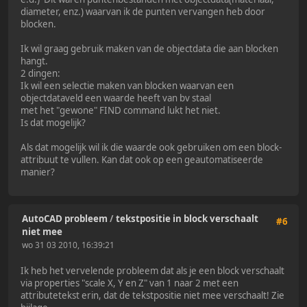
diameter, enz.) waarvan ik de punten vervangen heb door
blocken.
Ik wil graag gebruik maken van de objectdata die aan blocken
hangt.
2 dingen:
Ik wil een selectie maken van blocken waarvan een
objectdataveld een waarde heeft van bv staal
met het "gewone" FIND command lukt het niet.
Is dat mogelijk?
Als dat mogelijk wil ik die waarde ook gebruiken om een block-
attribuut te vullen. Kan dat ook op een geautomatiseerde
manier?
AutoCAD probleem
/
tekstpositie in block verschaalt
#6
niet mee
wo 31 03 2010, 16:39:21
Ik heb het vervelende probleem dat als je een block verschaalt
via properties "scale X, Y en Z" van 1 naar 2 met een
attributetekst erin, dat de tekstpositie niet mee verschaalt! Zie