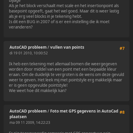
bijlage
Als je het block verschaalt met scale en het insertionpoint als
basepoint opgeeft, gaat het wel goed. Maar dit is weer lastig
als je erg veel blocks in je tekening hebt.
Is dit een BUG in 2007 of is er een instelling die ik moet
veranderen?
AutoCAD probleem
/
vullen van points
#7
di 19 01 2010, 10:00:52
Ik heb een tekening met allemaal bomen die weergegeven
worden door middel van een point met een bepaalde kleur
eraan. Om de duidelijk te vergroten is de wens om deze gevuld
weer te geven. Het leek mij met pointstyle erg makkelijk maar
er is geen opgevulde pointstyle!
Wie weet hoe dit makkelijk kan?
AutoCAD probleem
/
Foto met GPS gegevens in AutoCad
#8
plaatsen
ma 09 11 2009, 14:22:23