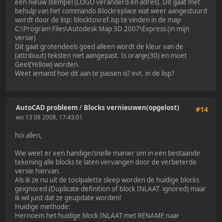
een nieuw stempel (LOGO veranderd en adres). Dit gaat met
behulp van het commando Blockreplace wat weer aangestuurd
wordt door de lisp: blocktoxref.lsp te vinden in de map
C:\Program Files\Autodesk Map 3D 2007\Express (in mijn
versie)
Dit gaat grotendeels goed alleen wordt de kleur van de
(attribuut) teksten niet aangepast. Is oranje(30) en moet
Geel(Yellow) worden.
Weet iemand hoe dit aan te passen is? evt. in de lisp?
AutoCAD probleem
/
Blocks vernieuwen(opgelost)
#14
wo 13 08 2008, 17:43:01
hoi allen,
Wie weet er een handige/snelle manier om in een bestaande
tekening alle blocks te laten vervangen door de verbeterde
versie hiervan.
Als ik ze nu uit de toolpalette sleep worden de huidige blocks
geignored (Duplicate definition of block INLAAT ignored) maar
ik wil juist dat ze geupdate worden!
Huidige methode:
Hernoem het huidige block INLAAT met RENAME naar