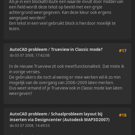
Als je in een blockattribute een waarde invult door middel van
een field wordt deze tekst op beeld met een grijze
achtergrond weergegeven. Kan deze kleur ook ergens
aangepast worden?
Een tekst in een veel gebruikt block is hierdoor moeilijk te
lezen.
AutoCAD probleem
/
Trueview in Classic mode?
#17
do 03 07 2008, 17:42:08
In de nieuwe Trueview zit ook meetfunctionaliteit. Dat miste ik
in vorige versies.
De gebruikers die toch al weinig er mee werken wil ik zo min
mogelijk van de overgang van 2008>2009 laten merken.
Dus weet iemand of je Trueview ook in Classic mode kan laten
weergeven?
AutoCAD probleem
/
Schaalprobleem layout bij
#18
inserten via Designcenter (Autodesk MAP3D2007)
do 03 07 2008, 14:49:53