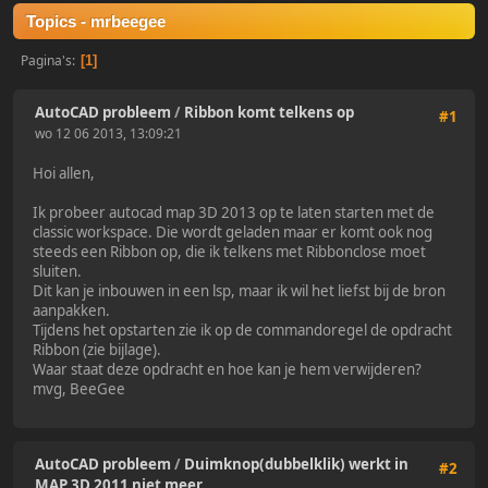
Topics - mrbeegee
Pagina's
1
AutoCAD probleem
/
Ribbon komt telkens op
#1
wo 12 06 2013, 13:09:21
Hoi allen,
Ik probeer autocad map 3D 2013 op te laten starten met de
classic workspace. Die wordt geladen maar er komt ook nog
steeds een Ribbon op, die ik telkens met Ribbonclose moet
sluiten.
Dit kan je inbouwen in een lsp, maar ik wil het liefst bij de bron
aanpakken.
Tijdens het opstarten zie ik op de commandoregel de opdracht
Ribbon (zie bijlage).
Waar staat deze opdracht en hoe kan je hem verwijderen?
mvg, BeeGee
AutoCAD probleem
/
Duimknop(dubbelklik) werkt in
#2
MAP 3D 2011 niet meer