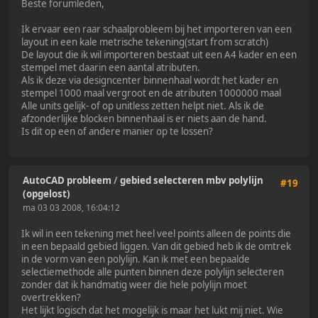
Beste forumleden,
Ik ervaar een raar schaalprobleem bij het importeren van een
layout in een kale metrische tekening(start from scratch)
De layout die ik wil importeren bestaat uit een A4 kader en een
stempel met daarin een aantal atributen.
Als ik deze via designcenter binnenhaal wordt het kader en
stempel 1000 maal vergroot en de atributen 1000000 maal
Alle units gelijk- of op unitless zetten helpt niet. Als ik de
afzonderlijke blocken binnenhaal is er niets aan de hand.
Is dit op een of andere manier op te lossen?
AutoCAD probleem
/
gebied selecteren mbv polylijn
#19
(opgelost)
ma 03 03 2008, 16:04:12
Ik wil in een tekening met heel veel points alleen de points die
in een bepaald gebied liggen. Van dit gebied heb ik de omtrek
in de vorm van een polylijn. Kan ik met een bepaalde
selectiemethode alle punten binnen deze polylijn selecteren
zonder dat ik handmatig weer die hele polylijn moet
overtrekken?
Het lijkt logisch dat het mogelijk is maar het lukt mij niet. Wie