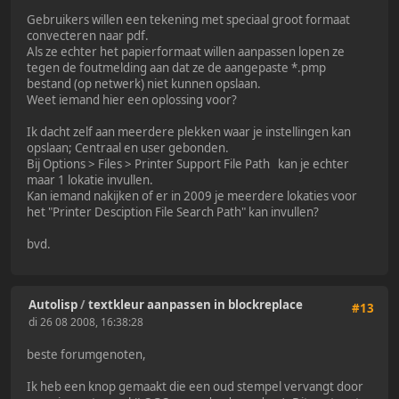
Gebruikers willen een tekening met speciaal groot formaat
convecteren naar pdf.
Als ze echter het papierformaat willen aanpassen lopen ze
tegen de foutmelding aan dat ze de aangepaste *.pmp
bestand (op netwerk) niet kunnen opslaan.
Weet iemand hier een oplossing voor?
Ik dacht zelf aan meerdere plekken waar je instellingen kan
opslaan; Centraal en user gebonden.
Bij Options > Files > Printer Support File Path kan je echter
maar 1 lokatie invullen.
Kan iemand nakijken of er in 2009 je meerdere lokaties voor
het "Printer Desciption File Search Path" kan invullen?
bvd.
Autolisp
/
textkleur aanpassen in blockreplace
#13
di 26 08 2008, 16:38:28
beste forumgenoten,
Ik heb een knop gemaakt die een oud stempel vervangt door