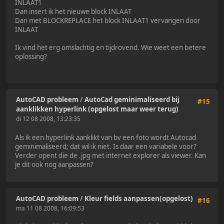
INLAAT1
Dan insert ik het nieuwe block INLAAT
Dan met BLOCKREPLACE het block INLAAT1 vervangen door
INLAAT
Ik vind het erg omslachtig en tijdrovend. Wie weet een betere
oplossing?
AutoCAD probleem
/
AutoCad geminimaliseerd bij
#15
aanklikken hyperlink (opgelost maar weer terug)
di 12 08 2008, 13:23:35
Als ik een hyperlink aanklikt van bv een foto wordt Autocad
geminimaliseerd; dat wil ik niet. Is daar een variabele voor?
Verder opent die de .jpg met internet explorer als viewer. Kan
je dit ook nog aanpassen?
AutoCAD probleem
/
Kleur fields aanpassen(opgelost)
#16
ma 11 08 2008, 16:09:53