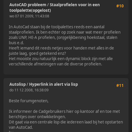
AutoCAD probleem
/
Staalprofielen voor in een
#10
toolpalette(opgelost)
wo 07 01 2009, 11:43:08
In AutoCad staan bij de toolpalettes reeds een aantal
staalprofielen. Ik ben echter op zoek naar wat meer profielen
zoals UNP, HE-A profielen, (on)gelijkbening hoekstaal, stalen
buis e.d.
Heeft iemand dit reeds netjes voor handen met alles in de
juiste laag, goed getekend enz?
Het mooiste zou natuurlijk een dynamic block zijn met alle
verschillende afmetinigen van de diverse profielen.
Autolisp
/
Hyperlink in alert via lisp
#11
do 11 12 2008, 16:38:09
Beste forumgenoten,
Ik informeer de Cadgebruikers hier op kantoor af en toe met
berichtjes over ontwikkelingen.
Dit gaat via een centrale lisp die iedereen laad bij het opstarten
van AutoCad.