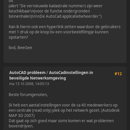
bv.
(alert "De vernieuwde kadastrale nummers zijn weer
beschikbaar\n(voor de functie ondergronden
binnenhalen)\n\nDe AutoCad applicatiebeheerder")
Kan ik hierin ook een hyperlink zetten waardoor de gebruikers
met 1 druk op de knop bv een voorbeeldfilmpje kunnen
opstarten?
bvd, BeeGee
AutoCAD probleem
/
AutoCadinstellingen in
#12
beveiligde Netwerkomgeving
ma 13 10 2008, 14:05:13
Beste forumgenoten,
Ik heb een aantal instellingen voor de ca 40 medewerkers op
een centrale (read only) plek op het netwerk gezet. (Autodesk
MAP 3D 2007)
Dat gaat op zich goed maar soms komen er wat problemen
bovendrijven.