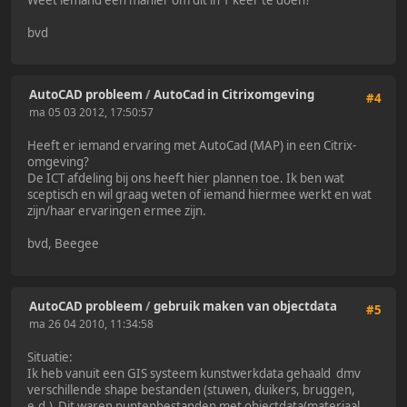
bvd
AutoCAD probleem
/
AutoCad in Citrixomgeving
#4
ma 05 03 2012, 17:50:57
Heeft er iemand ervaring met AutoCad (MAP) in een Citrix-
omgeving?
De ICT afdeling bij ons heeft hier plannen toe. Ik ben wat
sceptisch en wil graag weten of iemand hiermee werkt en wat
zijn/haar ervaringen ermee zijn.
bvd, Beegee
AutoCAD probleem
/
gebruik maken van objectdata
#5
ma 26 04 2010, 11:34:58
Situatie:
Ik heb vanuit een GIS systeem kunstwerkdata gehaald dmv
verschillende shape bestanden (stuwen, duikers, bruggen,
e.d.) Dit waren puntenbestanden met objectdata(materiaal,